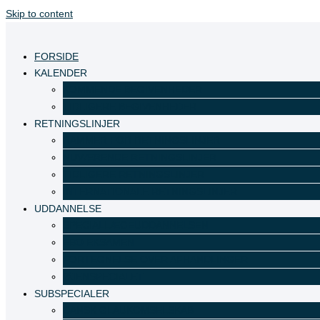
Skip to content
FORSIDE
KALENDER
KOMMENDE BEGIVENHEDER
TIDLIGERE BEGIVENHEDER
RETNINGSLINJER
RAMMER FOR RETNINGSLINJER
NUVÆRENDE RETNINGSLINJER
TIDLIGERE RETNINGSLINJER
INTERNATIONALE RETNINGSLINJER
UDDANNELSE
SPECIALLÆGEUDDANNELSEN
EBO EKSAMEN
FORTEGNELSE OVER AFHANDLINGER
ØJENSPECIALET
SUBSPECIALER
DANSK GLAUKOMSELSKAB