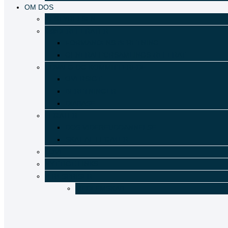
OM DOS
BESTYRELSEN
MØDEREFERATER
FORMANDENS BERETNING
GENERALFORSAMLINGS-REFERAT
UDVALG OG KOMMITTEREDE
OVERSIGT
BERETNINGER
DIABASE
LEGATER
DOS VIDEREUDDANNELSE
SKAT AF LEGATER
LOVE
NYTTIGE LINKS
ÆRESPRISER
MEDLEMSKAB