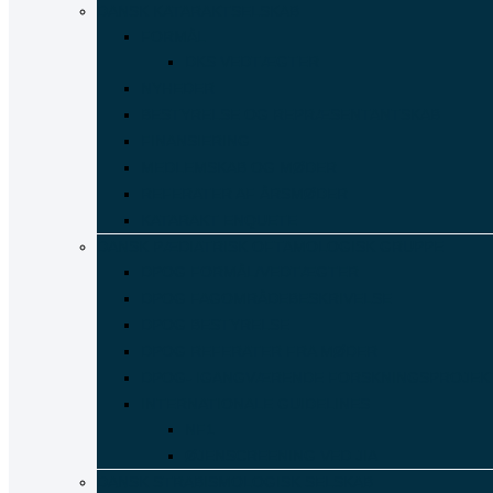
DANSK KATARAKTSELSKAB
FORMÅL
DKS VEDTÆGTER
NYHEDER
BESTYRELSE OG REPRÆSENTANTSKAB
FINANSIERING
MEDLEMSKAB OG MØDER
REFERATER AF ÅRSMØDER
KATARAKT ENQUETE
DANSK PÆDIATRISK OFTAMOLOGISK GRUPPE
DPOG FORMÅL/VEDTÆGTER
DPOG FAGOMRÅDEBESKRIVELSE
DPOG BESTYRELSE
DPOG REFERATER FRA MØDER
DPOG- IGANGVÆRENDE FORSKNINGSPROJEK
INTERNATIONALE GUIDELINES
NF1
ØJENSCREENING VED JIA
DANSK STRABISMOLOGISK SELSKAB