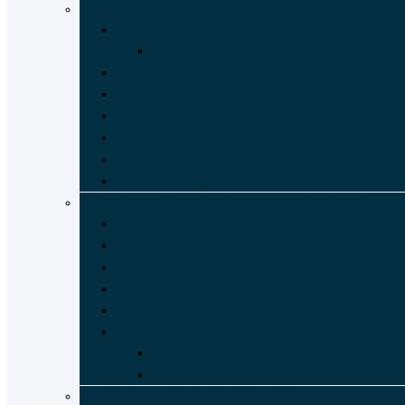
DANSK KATARAKTSELSKAB
FORMÅL
DKS VEDTÆGTER
NYHEDER
BESTYRELSE OG REPRÆSENTANTSKAB
FINANSIERING
MEDLEMSKAB OG MØDER
REFERATER AF ÅRSMØDER
KATARAKT ENQUETE
DANSK PÆDIATRISK OFTAMOLOGISK GRUPPE
DPOG FORMÅL/VEDTÆGTER
DPOG FAGOMRÅDEBESKRIVELSE
DPOG BESTYRELSE
DPOG REFERATER FRA MØDER
DPOG- IGANGVÆRENDE FORSKNINGSPROJEK
INTERNATIONALE GUIDELINES
NF1
ØJENSCREENING VED JIA
DANSK STRABISMOLOGISK SELSKAB