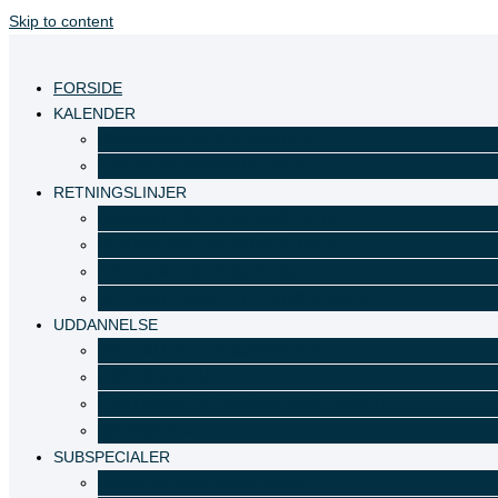
Skip to content
FORSIDE
KALENDER
KOMMENDE BEGIVENHEDER
TIDLIGERE BEGIVENHEDER
RETNINGSLINJER
RAMMER FOR RETNINGSLINJER
NUVÆRENDE RETNINGSLINJER
TIDLIGERE RETNINGSLINJER
INTERNATIONALE RETNINGSLINJER
UDDANNELSE
SPECIALLÆGEUDDANNELSEN
EBO EKSAMEN
FORTEGNELSE OVER AFHANDLINGER
ØJENSPECIALET
SUBSPECIALER
DANSK GLAUKOMSELSKAB