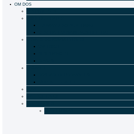
OM DOS
BESTYRELSEN
MØDEREFERATER
FORMANDENS BERETNING
GENERALFORSAMLINGS-REFERAT
UDVALG OG KOMMITTEREDE
OVERSIGT
BERETNINGER
DIABASE
LEGATER
DOS VIDEREUDDANNELSE
SKAT AF LEGATER
LOVE
NYTTIGE LINKS
ÆRESPRISER
MEDLEMSKAB