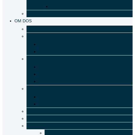
ØJENSCREENING VED JIA
DANSK STRABISMOLOGISK SELSKAB
OM DOS
BESTYRELSEN
MØDEREFERATER
FORMANDENS BERETNING
GENERALFORSAMLINGS-REFERAT
UDVALG OG KOMMITTEREDE
OVERSIGT
BERETNINGER
DIABASE
LEGATER
DOS VIDEREUDDANNELSE
SKAT AF LEGATER
LOVE
NYTTIGE LINKS
ÆRESPRISER
MEDLEMSKAB