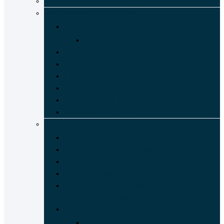
DANSK GLAUKOMSELSKAB
DANSK KATARAKTSELSKAB
FORMÅL
DKS VEDTÆGTER
NYHEDER
BESTYRELSE OG REPRÆSENTANTSKAB
FINANSIERING
MEDLEMSKAB OG MØDER
REFERATER AF ÅRSMØDER
KATARAKT ENQUETE
DANSK PÆDIATRISK OFTAMOLOGISK GRUPPE
DPOG FORMÅL/VEDTÆGTER
DPOG FAGOMRÅDEBESKRIVELSE
DPOG BESTYRELSE
DPOG REFERATER FRA MØDER
DPOG- IGANGVÆRENDE
FORSKNINGSPROJEKTER
INTERNATIONALE GUIDELINES
NF1