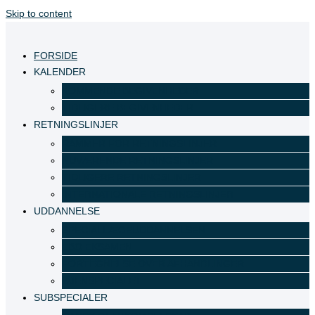
Skip to content
FORSIDE
KALENDER
KOMMENDE BEGIVENHEDER
TIDLIGERE BEGIVENHEDER
RETNINGSLINJER
RAMMER FOR RETNINGSLINJER
NUVÆRENDE RETNINGSLINJER
TIDLIGERE RETNINGSLINJER
INTERNATIONALE RETNINGSLINJER
UDDANNELSE
SPECIALLÆGEUDDANNELSEN
EBO EKSAMEN
FORTEGNELSE OVER AFHANDLINGER
ØJENSPECIALET
SUBSPECIALER