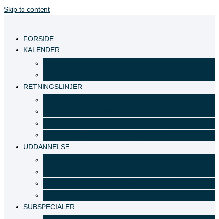
Skip to content
FORSIDE
KALENDER
KOMMENDE BEGIVENHEDER
TIDLIGERE BEGIVENHEDER
RETNINGSLINJER
RAMMER FOR RETNINGSLINJER
NUVÆRENDE RETNINGSLINJER
TIDLIGERE RETNINGSLINJER
INTERNATIONALE RETNINGSLINJER
UDDANNELSE
SPECIALLÆGEUDDANNELSEN
EBO EKSAMEN
FORTEGNELSE OVER AFHANDLINGER
ØJENSPECIALET
SUBSPECIALER