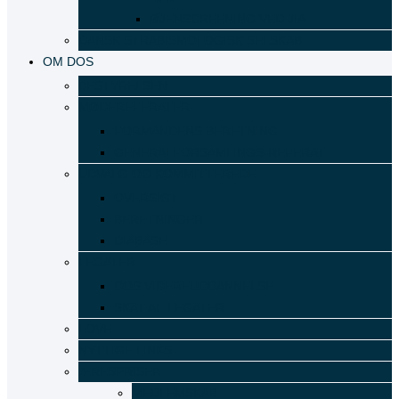
ØJENSCREENING VED JIA
DANSK STRABISMOLOGISK SELSKAB
OM DOS
BESTYRELSEN
MØDEREFERATER
FORMANDENS BERETNING
GENERALFORSAMLINGS-REFERAT
UDVALG OG KOMMITTEREDE
OVERSIGT
BERETNINGER
DIABASE
LEGATER
DOS VIDEREUDDANNELSE
SKAT AF LEGATER
LOVE
NYTTIGE LINKS
ÆRESPRISER
MEDLEMSKAB