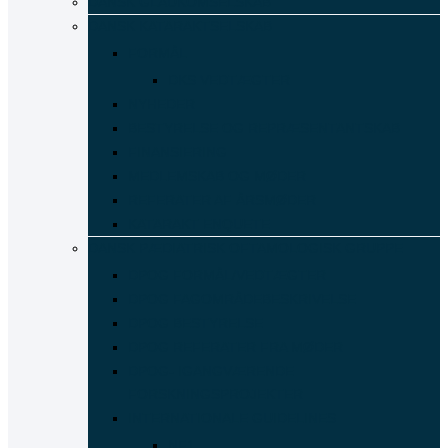
DANSK GLAUKOMSELSKAB
DANSK KATARAKTSELSKAB
FORMÅL
DKS VEDTÆGTER
NYHEDER
BESTYRELSE OG REPRÆSENTANTSKAB
FINANSIERING
MEDLEMSKAB OG MØDER
REFERATER AF ÅRSMØDER
KATARAKT ENQUETE
DANSK PÆDIATRISK OFTAMOLOGISK GRUPPE
DPOG FORMÅL/VEDTÆGTER
DPOG FAGOMRÅDEBESKRIVELSE
DPOG BESTYRELSE
DPOG REFERATER FRA MØDER
DPOG- IGANGVÆRENDE
FORSKNINGSPROJEKTER
INTERNATIONALE GUIDELINES
NF1