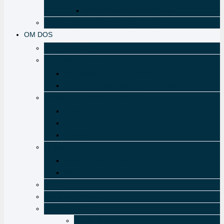
ØJENSCREENING VED JIA
DANSK STRABISMOLOGISK SELSKAB
OM DOS
BESTYRELSEN
MØDEREFERATER
FORMANDENS BERETNING
GENERALFORSAMLINGS-REFERAT
UDVALG OG KOMMITTEREDE
OVERSIGT
BERETNINGER
DIABASE
LEGATER
DOS VIDEREUDDANNELSE
SKAT AF LEGATER
LOVE
NYTTIGE LINKS
ÆRESPRISER
MEDLEMSKAB