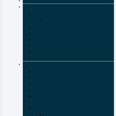
DANSK GLAUKOMSELSKAB
DANSK KATARAKTSELSKAB
FORMÅL
DKS VEDTÆGTER
NYHEDER
BESTYRELSE OG REPRÆSENTANTSKAB
FINANSIERING
MEDLEMSKAB OG MØDER
REFERATER AF ÅRSMØDER
KATARAKT ENQUETE
DANSK PÆDIATRISK OFTAMOLOGISK GRUPPE
DPOG FORMÅL/VEDTÆGTER
DPOG FAGOMRÅDEBESKRIVELSE
DPOG BESTYRELSE
DPOG REFERATER FRA MØDER
DPOG- IGANGVÆRENDE
FORSKNINGSPROJEKTER
INTERNATIONALE GUIDELINES
NF1