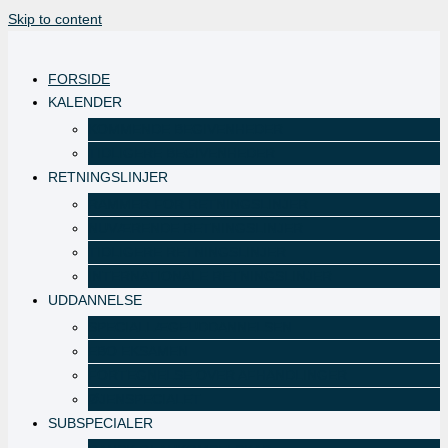
Skip to content
FORSIDE
KALENDER
KOMMENDE BEGIVENHEDER
TIDLIGERE BEGIVENHEDER
RETNINGSLINJER
RAMMER FOR RETNINGSLINJER
NUVÆRENDE RETNINGSLINJER
TIDLIGERE RETNINGSLINJER
INTERNATIONALE RETNINGSLINJER
UDDANNELSE
SPECIALLÆGEUDDANNELSEN
EBO EKSAMEN
FORTEGNELSE OVER AFHANDLINGER
ØJENSPECIALET
SUBSPECIALER