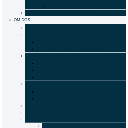
ØJENSCREENING VED JIA
DANSK STRABISMOLOGISK SELSKAB
OM DOS
BESTYRELSEN
MØDEREFERATER
FORMANDENS BERETNING
GENERALFORSAMLINGS-REFERAT
UDVALG OG KOMMITTEREDE
OVERSIGT
BERETNINGER
DIABASE
LEGATER
DOS VIDEREUDDANNELSE
SKAT AF LEGATER
LOVE
NYTTIGE LINKS
ÆRESPRISER
MEDLEMSKAB