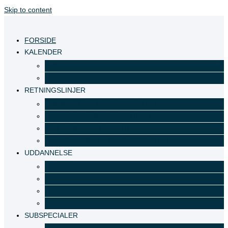
Skip to content
FORSIDE
KALENDER
KOMMENDE BEGIVENHEDER
TIDLIGERE BEGIVENHEDER
RETNINGSLINJER
RAMMER FOR RETNINGSLINJER
NUVÆRENDE RETNINGSLINJER
TIDLIGERE RETNINGSLINJER
INTERNATIONALE RETNINGSLINJER
UDDANNELSE
SPECIALLÆGEUDDANNELSEN
EBO EKSAMEN
FORTEGNELSE OVER AFHANDLINGER
ØJENSPECIALET
SUBSPECIALER