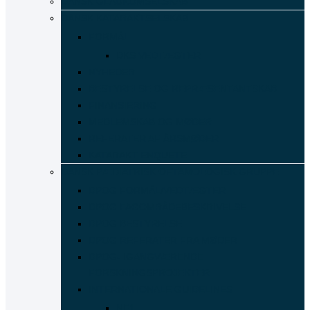
DANSK GLAUKOMSELSKAB
DANSK KATARAKTSELSKAB
FORMÅL
DKS VEDTÆGTER
NYHEDER
BESTYRELSE OG REPRÆSENTANTSKAB
FINANSIERING
MEDLEMSKAB OG MØDER
REFERATER AF ÅRSMØDER
KATARAKT ENQUETE
DANSK PÆDIATRISK OFTAMOLOGISK GRUPPE
DPOG FORMÅL/VEDTÆGTER
DPOG FAGOMRÅDEBESKRIVELSE
DPOG BESTYRELSE
DPOG REFERATER FRA MØDER
DPOG- IGANGVÆRENDE
FORSKNINGSPROJEKTER
INTERNATIONALE GUIDELINES
NF1