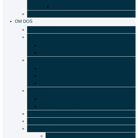
ØJENSCREENING VED JIA
DANSK STRABISMOLOGISK SELSKAB
OM DOS
BESTYRELSEN
MØDEREFERATER
FORMANDENS BERETNING
GENERALFORSAMLINGS-REFERAT
UDVALG OG KOMMITTEREDE
OVERSIGT
BERETNINGER
DIABASE
LEGATER
DOS VIDEREUDDANNELSE
SKAT AF LEGATER
LOVE
NYTTIGE LINKS
ÆRESPRISER
MEDLEMSKAB