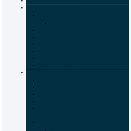
DANSK GLAUKOMSELSKAB
DANSK KATARAKTSELSKAB
FORMÅL
DKS VEDTÆGTER
NYHEDER
BESTYRELSE OG REPRÆSENTANTSKAB
FINANSIERING
MEDLEMSKAB OG MØDER
REFERATER AF ÅRSMØDER
KATARAKT ENQUETE
DANSK PÆDIATRISK OFTAMOLOGISK GRUPPE
DPOG FORMÅL/VEDTÆGTER
DPOG FAGOMRÅDEBESKRIVELSE
DPOG BESTYRELSE
DPOG REFERATER FRA MØDER
DPOG- IGANGVÆRENDE
FORSKNINGSPROJEKTER
INTERNATIONALE GUIDELINES
NF1