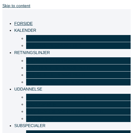
Skip to content
FORSIDE
KALENDER
KOMMENDE BEGIVENHEDER
TIDLIGERE BEGIVENHEDER
RETNINGSLINJER
RAMMER FOR RETNINGSLINJER
NUVÆRENDE RETNINGSLINJER
TIDLIGERE RETNINGSLINJER
INTERNATIONALE RETNINGSLINJER
UDDANNELSE
SPECIALLÆGEUDDANNELSEN
EBO EKSAMEN
FORTEGNELSE OVER AFHANDLINGER
ØJENSPECIALET
SUBSPECIALER