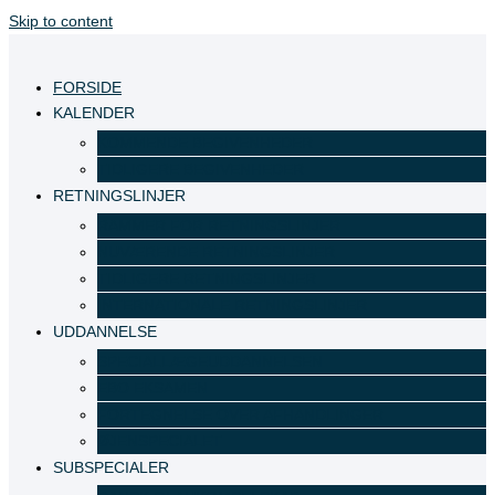
Skip to content
FORSIDE
KALENDER
KOMMENDE BEGIVENHEDER
TIDLIGERE BEGIVENHEDER
RETNINGSLINJER
RAMMER FOR RETNINGSLINJER
NUVÆRENDE RETNINGSLINJER
TIDLIGERE RETNINGSLINJER
INTERNATIONALE RETNINGSLINJER
UDDANNELSE
SPECIALLÆGEUDDANNELSEN
EBO EKSAMEN
FORTEGNELSE OVER AFHANDLINGER
ØJENSPECIALET
SUBSPECIALER