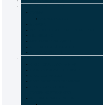
DANSK GLAUKOMSELSKAB
DANSK KATARAKTSELSKAB
FORMÅL
DKS VEDTÆGTER
NYHEDER
BESTYRELSE OG REPRÆSENTANTSKAB
FINANSIERING
MEDLEMSKAB OG MØDER
REFERATER AF ÅRSMØDER
KATARAKT ENQUETE
DANSK PÆDIATRISK OFTAMOLOGISK GRUPPE
DPOG FORMÅL/VEDTÆGTER
DPOG FAGOMRÅDEBESKRIVELSE
DPOG BESTYRELSE
DPOG REFERATER FRA MØDER
DPOG- IGANGVÆRENDE
FORSKNINGSPROJEKTER
INTERNATIONALE GUIDELINES
NF1