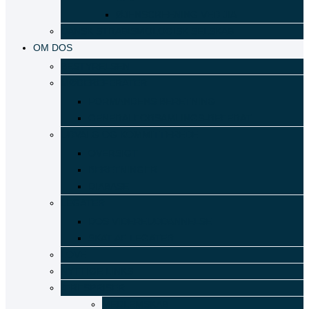
ØJENSCREENING VED JIA
DANSK STRABISMOLOGISK SELSKAB
OM DOS
BESTYRELSEN
MØDEREFERATER
FORMANDENS BERETNING
GENERALFORSAMLINGS-REFERAT
UDVALG OG KOMMITTEREDE
OVERSIGT
BERETNINGER
DIABASE
LEGATER
DOS VIDEREUDDANNELSE
SKAT AF LEGATER
LOVE
NYTTIGE LINKS
ÆRESPRISER
MEDLEMSKAB