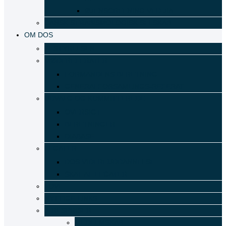
ØJENSCREENING VED JIA
DANSK STRABISMOLOGISK SELSKAB
OM DOS
BESTYRELSEN
MØDEREFERATER
FORMANDENS BERETNING
GENERALFORSAMLINGS-REFERAT
UDVALG OG KOMMITTEREDE
OVERSIGT
BERETNINGER
DIABASE
LEGATER
DOS VIDEREUDDANNELSE
SKAT AF LEGATER
LOVE
NYTTIGE LINKS
ÆRESPRISER
MEDLEMSKAB