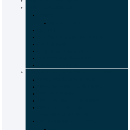
DANSK GLAUKOMSELSKAB
DANSK KATARAKTSELSKAB
FORMÅL
DKS VEDTÆGTER
NYHEDER
BESTYRELSE OG REPRÆSENTANTSKAB
FINANSIERING
MEDLEMSKAB OG MØDER
REFERATER AF ÅRSMØDER
KATARAKT ENQUETE
DANSK PÆDIATRISK OFTAMOLOGISK GRUPPE
DPOG FORMÅL/VEDTÆGTER
DPOG FAGOMRÅDEBESKRIVELSE
DPOG BESTYRELSE
DPOG REFERATER FRA MØDER
DPOG- IGANGVÆRENDE
FORSKNINGSPROJEKTER
INTERNATIONALE GUIDELINES
NF1