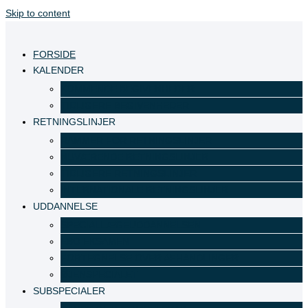
Skip to content
FORSIDE
KALENDER
KOMMENDE BEGIVENHEDER
TIDLIGERE BEGIVENHEDER
RETNINGSLINJER
RAMMER FOR RETNINGSLINJER
NUVÆRENDE RETNINGSLINJER
TIDLIGERE RETNINGSLINJER
INTERNATIONALE RETNINGSLINJER
UDDANNELSE
SPECIALLÆGEUDDANNELSEN
EBO EKSAMEN
FORTEGNELSE OVER AFHANDLINGER
ØJENSPECIALET
SUBSPECIALER